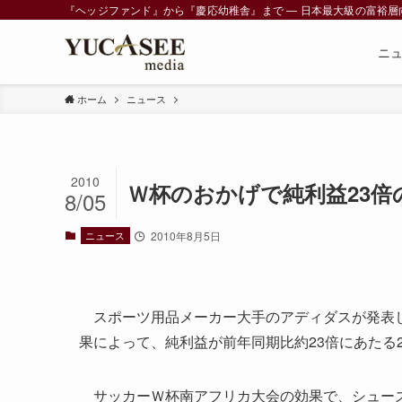
『ヘッジファンド』から『慶応幼稚舎』まで ― 日本最大級の富裕層向けメデ
ニ
ホーム
ニュース
2010
Ｗ杯のおかげで純利益23倍
8/05
ニュース
2010年8月5日
スポーツ用品メーカー大手のアディダスが発表した
果によって、純利益が前年同期比約23倍にあたる2
サッカーＷ杯南アフリカ大会の効果で、シューズ