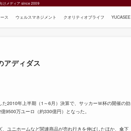
ィア since 2009
ュース
ウェルスマネジメント
クオリティオブライフ
YUCAS
のアディダス
2010年上半期（1～6月）決算で、サッカーＷ杯の開催の効
億9500万ユーロ（約330億円）となった。
、ユニホームなど関連商品が売れ行きを伸ばしたほか、傘下