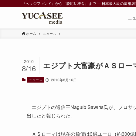
『ヘッジファンド』から『慶応幼稚舎』まで ― 日本最大級の富裕層向けメデ
ニ
ホーム
ニュース
2010
エジプト大富豪がＡＳロー
8/16
ニュース
2010年8月16日
エジプトの通信王Naguib Sawiris氏が、
出したと報じられた。
ＡＳローマは現在の負債は3億ユーロ（約300