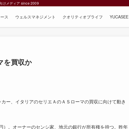
ィア since 2009
ュース
ウェルスマネジメント
クオリティオブライフ
YUCAS
マを買収か
プロサッカー、イタリアのセリエＡのＡＳローマの買収に向けて動き
億円）。オーナーのセンシ家、地元の銀行が所有権を持つ。昨年