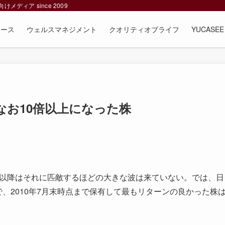
ィア since 2009
ュース
ウェルスマネジメント
クオリティオブライフ
YUCAS
なお10倍以上になった株
、以降はそれに匹敵するほどの大きな波は来ていない。では、日
で、2010年7月末時点まで保有して最もリターンの良かった株