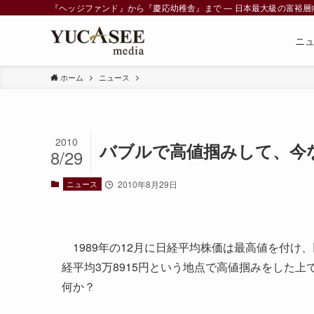
『ヘッジファンド』から『慶応幼稚舎』まで ― 日本最大級の富裕層向けメデ
ニ
ホーム
ニュース
2010
バブルで高値掴みして、今
8/29
ニュース
2010年8月29日
1989年の12月に日経平均株価は最高値を付け
経平均3万8915円という地点で高値掴みをした上
何か？