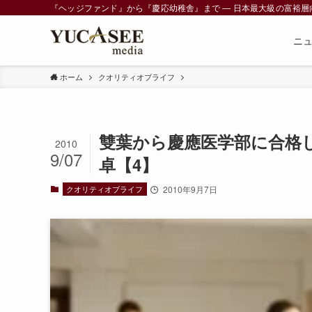
『ヘッジファンド』から『慶応幼稚舎』まで ― 日本最大級の富裕層向けメデ
ニ
ホーム
クオリティオブライフ
雙葉から慶應医学部に合格
2010
9/07
卓【4】
クオリティオブライフ
2010年9月7日