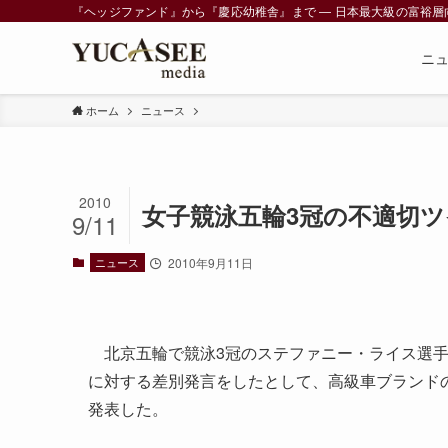
『ヘッジファンド』から『慶応幼稚舎』まで ― 日本最大級の富裕層向けメデ
ニ
ホーム
ニュース
2010
女子競泳五輪3冠の不適切
9/11
ニュース
2010年9月11日
北京五輪で競泳3冠のステファニー・ライス選手
に対する差別発言をしたとして、高級車ブランド
発表した。