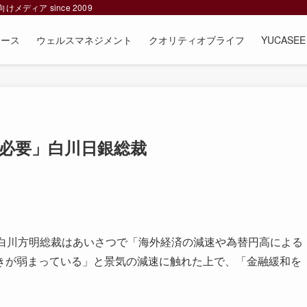
ィア since 2009
ュース
ウェルスマネジメント
クオリティオブライフ
YUCAS
必要」白川日銀総裁
白川方明総裁はあいさつで「海外経済の減速や為替円高による
きが弱まっている」と景気の減速に触れた上で、「金融緩和を