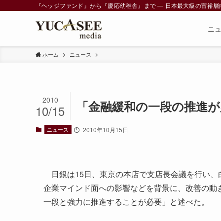
『ヘッジファンド』から『慶応幼稚舎』まで ― 日本最大級の富裕層向けメデ
ニ
ホーム
ニュース
2010
「金融緩和の一段の推進が
10/15
ニュース
2010年10月15日
日銀は15日、東京の本店で支店長会議を行い、
企業マインド面への影響などを背景に、改善の動
一段と強力に推進することが必要」と述べた。