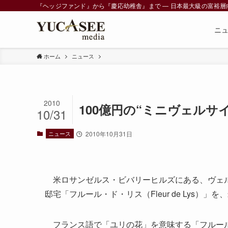
『ヘッジファンド』から『慶応幼稚舎』まで ― 日本最大級の富裕層向けメデ
ニ
ホーム
ニュース
2010
100億円の“ミニヴェル
10/31
ニュース
2010年10月31日
米ロサンゼルス・ビバリーヒルズにある、ヴェルサ
邸宅「フルール・ド・リス（Fleur de Lys
フランス語で「ユリの花」を意味する「フルール・