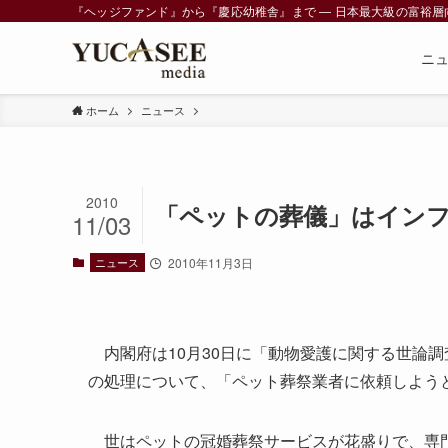
『ヘッジファンド』から『慶応幼稚舎』まで ― 日本最大級の富裕層向けメデ
ニ
ホーム
ニュース
2010
「ペットの葬儀」はイン
11/03
ニュース
2010年11月3日
内閣府は10月30日に「動物愛護に関する世論
の処理について、「ペット葬祭業者に依頼しようと
世はペットの冠婚葬祭サービスが花盛りで、専門