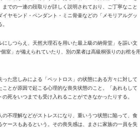
」までの一連の段取りが詳しく説明されており、ご丁寧なこと
ダイヤモンド・ペンダント・ミニ骨壷などの「メモリアルグッ
る。
にしつらえ、天然大理石を用いた最上級の納骨堂」を謳い文
骨個室」が備えられていたり、別の業者は高級桐張りのお棺を
った悲しみによる「ペットロス」の状態にある方々に対して
たことが原因で起こる心理的な喪失状態のこと。「あれもして
トの死をいつまでも受け入れることができなかったりする。
の不理解などがストレスになり、重いうつ状態に陥って、食
るケースもあるという。その喪失感は、まさに家族の一員を失