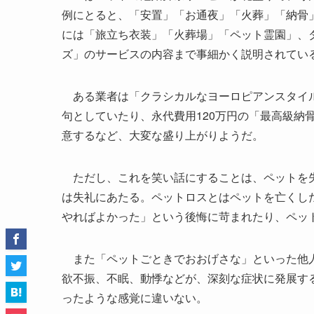
例にとると、「安置」「お通夜」「火葬」「納骨
には「旅立ち衣装」「火葬場」「ペット霊園」、
ズ」のサービスの内容まで事細かく説明されてい
ある業者は「クラシカルなヨーロピアンスタイル
句としていたり、永代費用120万円の「最高級納
意するなど、大変な盛り上がりようだ。
ただし、これを笑い話にすることは、ペットを失
は失礼にあたる。ペットロスとはペットを亡くし
やればよかった」という後悔に苛まれたり、ペッ
また「ペットごときでおおげさな」といった他人
欲不振、不眠、動悸などが、深刻な症状に発展す
ったような感覚に違いない。