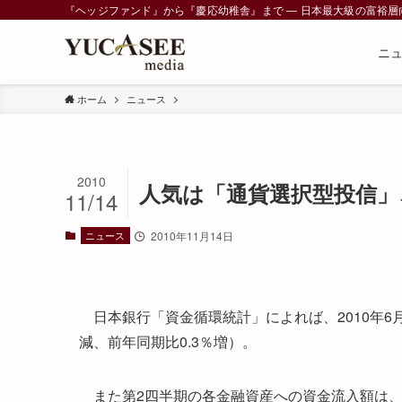
『ヘッジファンド』から『慶応幼稚舎』まで ― 日本最大級の富裕層向けメデ
ニ
ホーム
ニュース
2010
人気は「通貨選択型投信」
11/14
ニュース
2010年11月14日
日本銀行「資金循環統計」によれば、2010年6月末
減、前年同期比0.3％増）。
また第2四半期の各金融資産への資金流入額は、