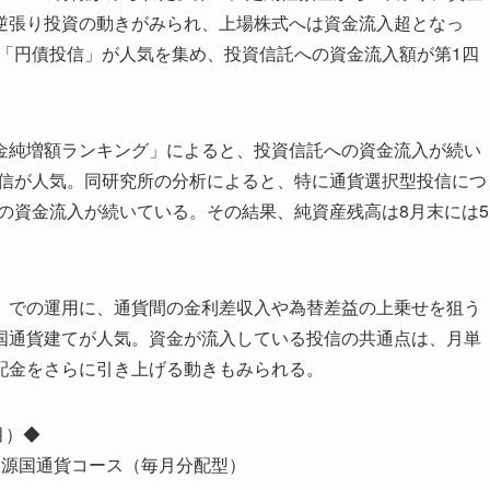
逆張り投資の動きがみられ、上場株式へは資金流入超となっ
」「円債投信」が人気を集め、投資信託への資金流入額が第1四
純増額ランキング」によると、投資信託への資金流入が続い
投信が人気。同研究所の分析によると、特に通貨選択型投信につ
0億円の資金流入が続いている。その結果、純資産残高は8月末には5
での運用に、通貨間の金利差収入や為替差益の上乗せを狙う
国通貨建てが人気。資金が流入している投信の共通点は、月単
配金をさらに引き上げる動きもみられる。
月）◆
資源国通貨コース（毎月分配型）