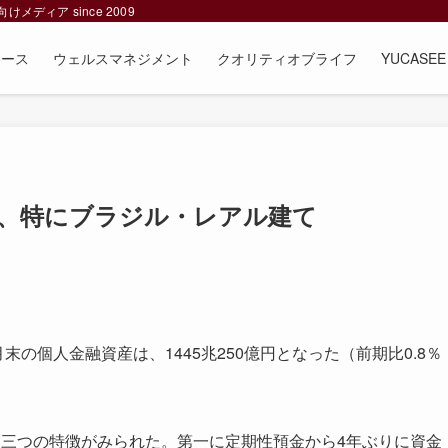
ィア since 2009
ュース
ウェルスマネジメント
クオリティオブライフ
YUCAS
、特にブラジル・レアル建て
の個人金融資産は、1445兆250億円となった（前期比0.8％
三つの特徴がみられた。第一に定期性預金から4年ぶりに資金