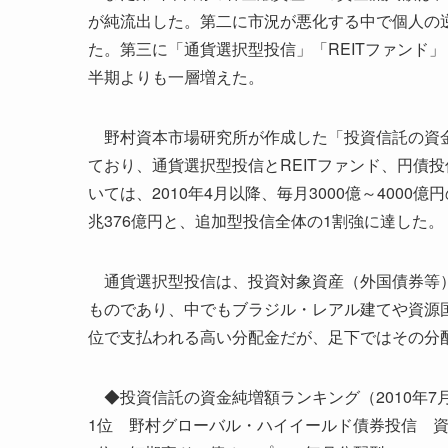
が純流出した。第二に市況が悪化する中で個人の
た。第三に「通貨選択型投信」「REITファンド
半期よりも一層増えた。
野村資本市場研究所が作成した「投資信託の資金
ており、通貨選択型投信とREITファンド、円債
いては、2010年4月以降、毎月3000億～400
兆376億円と、追加型投信全体の1割強に達した。
通貨選択型投信は、投資対象資産（外国債券等）
ものであり、中でもブラジル・レアル建てや資源
位で支払われる高い分配金だが、足下ではその分
◆投資信託の資金純増額ランキング（2010年7
1位 野村グローバル・ハイイールド債券投信 