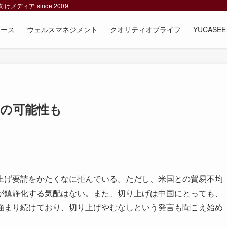
ィア since 2009
ュース
ウェルスマネジメント
クオリティオブライフ
YUCAS
昇の可能性も
げ要請をかたくなに拒んでいる。ただし、米国との貿易不均
が鎮静化する気配はない。また、切り上げは中国にとっても、
強まり続けており、切り上げやむなしという発言も聞こえ始め