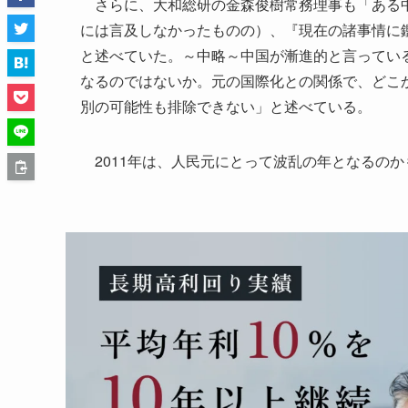
さらに、大和総研の金森俊樹常務理事も「ある中
には言及しなかったものの）、『現在の諸事情に鑑
と述べていた。～中略～中国が漸進的と言ってい
なるのではないか。元の国際化との関係で、どこ
別の可能性も排除できない」と述べている。
2011年は、人民元にとって波乱の年となるのか