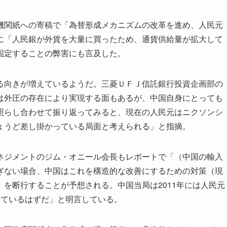
関紙への寄稿で「為替形成メカニズムの改革を進め、人民元
に「人民銀が外貨を大量に買ったため、通貨供給量が拡大して
固定することの弊害にも言及した。
向きが増えているようだ。三菱ＵＦＪ信託銀行投資企画部の
は外圧の存在により実現する面もあるが、中国自身にとっても
照らし合わせて振り返ってみると、現在の人民元はニクソンシ
ょうど差し掛かっている局面と考えられる」と指摘。
ジメントのジム・オニール会長もレポートで「（中国の輸入
ぎない場合、中国はこれを構造的な改善にするための対策（現
を断行することが予想される。中国当局は2011年には人民元
しているはずだ」と明言している。