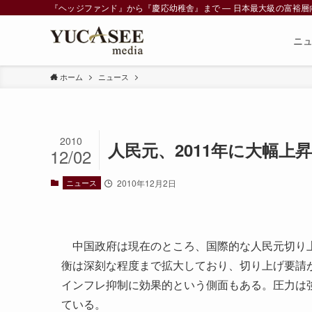
『ヘッジファンド』から『慶応幼稚舎』まで ― 日本最大級の富裕層向けメデ
ニ
ホーム
ニュース
2010
人民元、2011年に大幅上
12/02
ニュース
2010年12月2日
中国政府は現在のところ、国際的な人民元切り上
衡は深刻な程度まで拡大しており、切り上げ要請
インフレ抑制に効果的という側面もある。圧力は
ている。