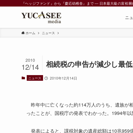
『ヘッジファンド』から『慶応幼稚舎』まで ― 日本最大級の富裕層向けメデ
ニ
ホーム
ニュース
2010
相続税の申告が減少し最低
12/14
ニュース
2010年12月14日
昨年中に亡くなった約114万人のうち、遺族が相続
ったことが、国税庁の発表でわかった。1994年
発表によると、課税対象の遺産総額は10兆959億円