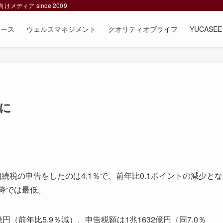
ィア since 2009
ュース
ウェルスマネジメント
クオリティオブライフ
YUCAS
に
税の申告をしたのは4.1％で、前年比0.1ポイントの減少とな
以降では最低。
（前年比5.9％減）、申告税額は1兆1632億円（同7.0％