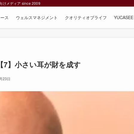
ィア since 2009
ュース
ウェルスマネジメント
クオリティオブライフ
YUCAS
【7】小さい耳が財を成す
月23日