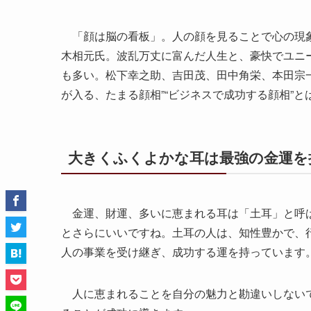
「顔は脳の看板」。人の顔を見ることで心の現象
木相元氏。波乱万丈に富んだ人生と、豪快でユニ
も多い。松下幸之助、吉田茂、田中角栄、本田宗
が入る、たまる顔相”“ビジネスで成功する顔相”
大きくふくよかな耳は最強の金運を
金運、財運、多いに恵まれる耳は「土耳」と呼ば
とさらにいいですね。土耳の人は、知性豊かで、
人の事業を受け継ぎ、成功する運を持っています
人に恵まれることを自分の魅力と勘違いしないで