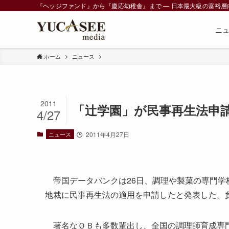
『ヘッジファンド』から『慶応幼稚舎』まで ― 日本最大級の富裕層向けメデ
ニ
ホーム
ニュース
2011
「辻学園」が民事再生法申
4/27
ニュース
2011年4月27日
帝国データバンクは26日、調理や製菓の専門学
地裁に民事再生法の適用を申請したと発表した。負
著名なＯＢも多数輩出し、全国の調理師育成専門の