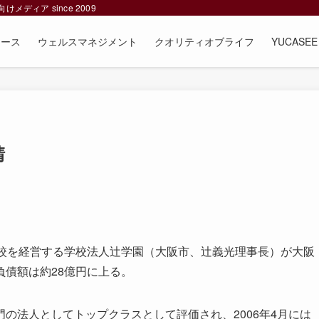
ィア since 2009
ュース
ウェルスマネジメント
クオリティオブライフ
YUCAS
請
校を経営する学校法人辻学園（大阪市、辻義光理事長）が大阪
債額は約28億円に上る。
法人としてトップクラスとして評価され、2006年4月には