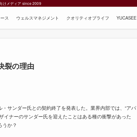
ィア since 2009
ュース
ウェルスマネジメント
クオリティオブライフ
YUCAS
決裂の理由
・サンダー氏との契約終了を発表した。業界内部では、“アパ
デザイナーのサンダー氏を迎えたことはある種の衝撃があった
ろうか？