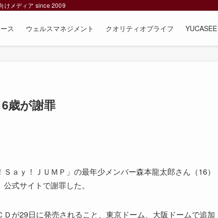
ィア since 2009
ュース
ウェルスマネジメント
クオリティオブライフ
YUCAS
6歳が謝罪
Ｓａｙ！ＪＵＭＰ」の最年少メンバー森本龍太郎さん（16）
、公式サイトで謝罪した。
Ｄが29日に発売されること、東京ドーム、大阪ドームで追加