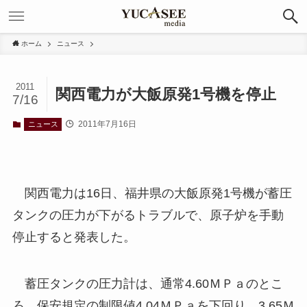
ホーム
ニュース
2011
関西電力が大飯原発1号機を停止
7/16
2011年7月16日
ニュース
関西電力は16日、福井県の大飯原発1号機が蓄圧
タンクの圧力が下がるトラブルで、原子炉を手動
停止すると発表した。
蓄圧タンクの圧力計は、通常4.60ＭＰａのとこ
ろ、保安規定の制限値4.04ＭＰａを下回り、3.65Ｍ