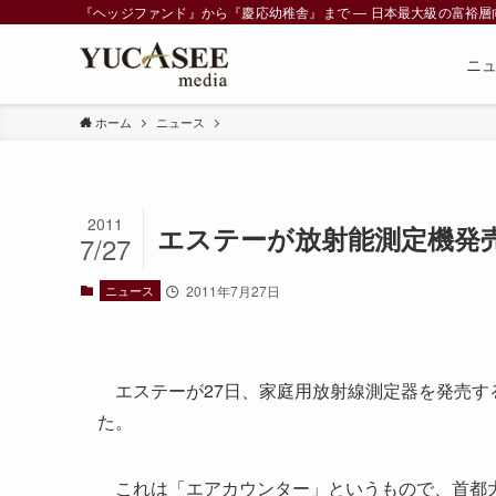
『ヘッジファンド』から『慶応幼稚舎』まで ― 日本最大級の富裕層向けメデ
ニ
ホーム
ニュース
2011
エステーが放射能測定機発
7/27
ニュース
2011年7月27日
エステーが27日、家庭用放射線測定器を発売する
た。
これは「エアカウンター」というもので、首都大