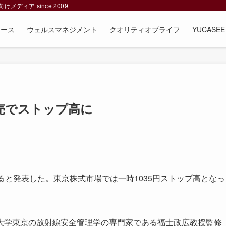
ィア since 2009
ュース
ウェルスマネジメント
クオリティオブライフ
YUCAS
売でストップ高に
と発表した。東京株式市場では一時1035円ストップ高となっ
学東京の放射線安全管理学の専門家である福士政広教授監修