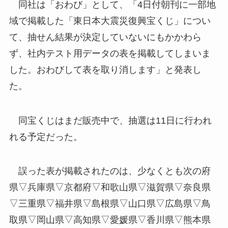
同社は「おわび」として、「4日付朝刊に一部地
域で掲載した「東日本大震災復興宝くじ」につい
て、抽せん結果が決定していないにもかかわら
ず、社内テスト用データの表を掲載してしまいま
した。おわびして表を取り消します」と発表し
た。
同宝くじはまだ販売中で、抽選は11日に行われ
れる予定だった。
誤った表が掲載されたのは、少なくとも次の府
県▽兵庫県▽京都府▽和歌山県▽滋賀県▽奈良県
▽三重県▽福井県▽島根県▽山口県▽広島県▽鳥
取県▽岡山県▽高知県▽愛媛県▽香川県▽熊本県