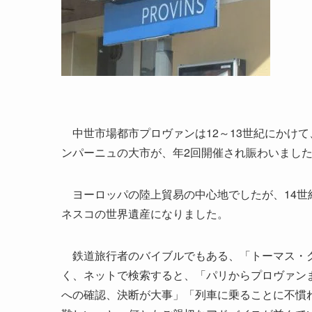
中世市場都市プロヴァンは12～13世紀にかけ
ンパーニュの大市が、年2回開催され賑わいまし
ヨーロッパの陸上貿易の中心地でしたが、14世
ネスコの世界遺産になりました。
鉄道旅行者のバイブルでもある、「トーマス・ク
く、ネットで検索すると、「パリからプロヴァン
への確認、決断が大事」「列車に乗ることに不慣