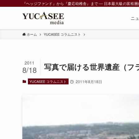
『ヘッジファンド』から『慶応幼稚舎』まで ― 日本最大級の富裕層向けメデ
ニ
ホーム
YUCASEE コラムニスト
2011
写真で届ける世界遺産（フ
8/18
YUCASEE コラムニスト
2011年8月18日