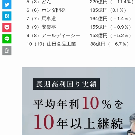
5（3）どん 220億円（－11.4％
6（6）ホンダ開発 185億円（0.1％）
7（7）馬車道 164億円（－1.4％）
8（9）安楽亭 155億円（－0.9％）
9（8）アールディーシー 153億円（－5.2％）
10（10）山田食品工業 88億円（－6.7％）