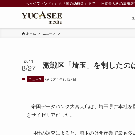
『ヘッジファンド』から『慶応幼稚舎』まで ― 日本最大級の富裕層向けメデ
ニ
ホーム
ニュース
2011
激戦区「埼玉」を制したの
8/27
ニュース
2011年8月27日
帝国データバンク大宮支店は、埼玉県に本社を置く
きサイゼリアだった。
同社の調査によると、埼玉の外食産業で最も多い