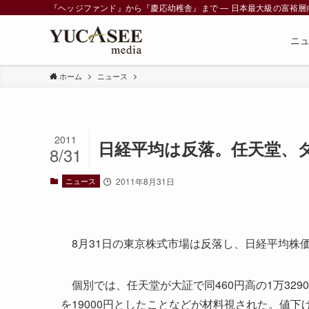
『ヘッジファンド』から『慶応幼稚舎』まで ― 日本最大級の富裕層向けメデ
ニ
ホーム
ニュース
2011
日経平均は反落。任天堂、
8/31
ニュース
2011年8月31日
8月31日の東京株式市場は反落し、日経平均株価は前
個別では、任天堂が大証で同460円高の1万32
を19000円としたことなどが材料視された。値下