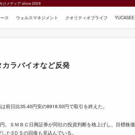
ィア since 2009
ュース
ウェルスマネジメント
クオリティオブライフ
YUCAS
タカラバイオなど反発
日比35.40円安の8918.50円で取引を終えた。
90円。ＳＭＢＣ日興証券が同社の投資判断を格上げし、目標株価
げした3ＤＳの回復も見込んでいる。