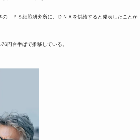
のｉＰＳ細胞研究所に、ＤＮＡを供給すると発表したことが
76円台半ばで推移している。