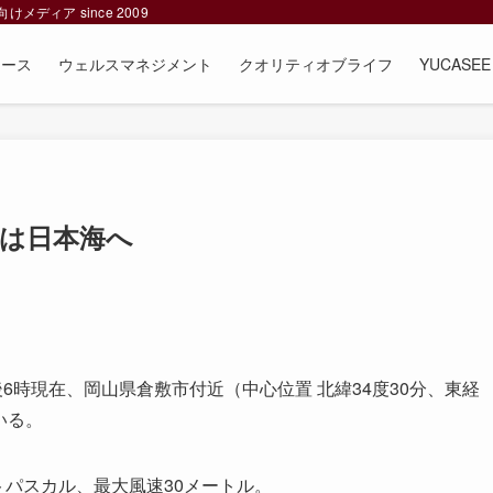
ィア since 2009
ュース
ウェルスマネジメント
クオリティオブライフ
YUCAS
には日本海へ
6時現在、岡山県倉敷市付近（中心位置 北緯34度30分、東経
いる。
トパスカル、最大風速30メートル。