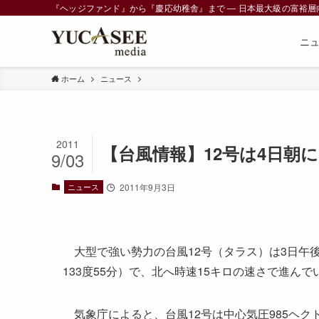
『ヘッジファンド』から『慶応幼稚舎』まで ― 日本最大級の富裕層向けメデ
ニ
ホーム
ニュース
2011
【台風情報】12号は4日朝
9/03
ニュース
2011年9月3日
大型で強い勢力の台風12号（タラス）は3日午後
133度55分）で、北へ時速15キロの速さで進んで
気象庁によると、台風12号は中心気圧985ヘク