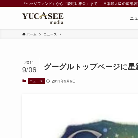
『ヘッジファンド』から『慶応幼稚舎』まで ― 日本最大級の富裕層向けメデ
ニ
ホーム
ニュース
2011
グーグルトップページに星
9/06
ニュース
2011年9月6日