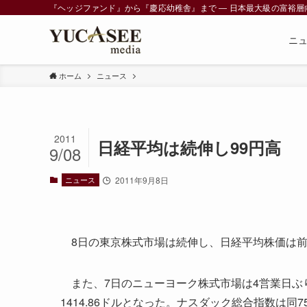
『ヘッジファンド』から『慶応幼稚舎』まで ― 日本最大級の富裕層向けメデ
ニ
ホーム
ニュース
2011
日経平均は続伸し99円高
9/08
ニュース
2011年9月8日
8日の東京株式市場は続伸し、日経平均株価は前日比9
また、7日のニューヨーク株式市場は4営業日ぶりに
1414.86ドルとなった。ナスダック総合指数は同75.