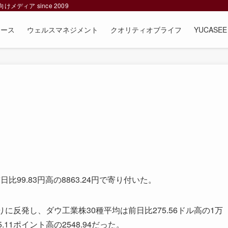
ィア since 2009
ュース
ウェルスマネジメント
クオリティオブライフ
YUCAS
9.83円高の8863.24円で寄り付いた。
反発し、ダウ工業株30種平均は前日比275.56ドル高の1万
11ポイント高の2548.94だった。