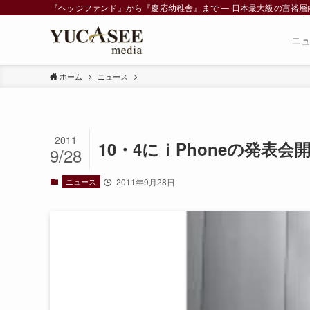
『ヘッジファンド』から『慶応幼稚舎』まで ― 日本最大級の富裕層向けメデ
ニ
ホーム
ニュース
2011
10・4にｉPhoneの発表会
9/28
ニュース
2011年9月28日