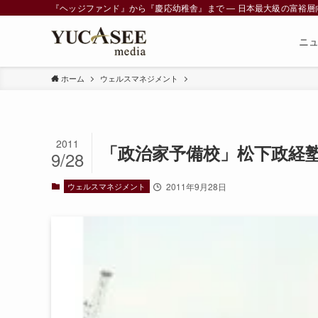
『ヘッジファンド』から『慶応幼稚舎』まで ― 日本最大級の富裕層向けメデ
ニ
ホーム
ウェルスマネジメント
2011
「政治家予備校」松下政経
9/28
ウェルスマネジメント
2011年9月28日