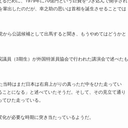
ために、1979年に70億円という巨費をつぎ込んで開学され
相を輩出したのだが、幸之助の思いは首相を誕生させることでは
党から公認候補として出馬すると聞き、もうやめてはどうかと
議員（3期生）が外国特派員協会で行われた講演会で述べた
た当時はまだ日本は右肩上がりの真っただ中をひた走ってい
ることになる」と述べていたそうだ。そして、その見立て通り
ってひた走っている。
変化が必要な時期に突き当たっているようだ。