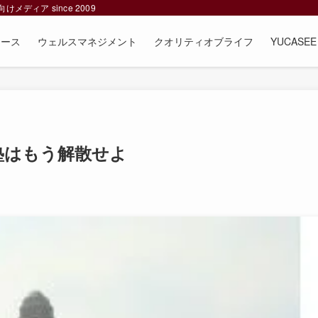
ィア since 2009
ュース
ウェルスマネジメント
クオリティオブライフ
YUCAS
塾はもう解散せよ