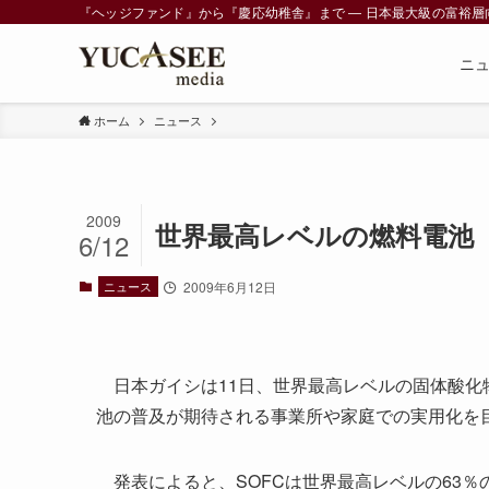
『ヘッジファンド』から『慶応幼稚舎』まで ― 日本最大級の富裕層向けメデ
ニ
ホーム
ニュース
2009
世界最高レベルの燃料電池
6/12
ニュース
2009年6月12日
日本ガイシは11日、世界最高レベルの固体酸化
池の普及が期待される事業所や家庭での実用化を
発表によると、SOFCは世界最高レベルの63％