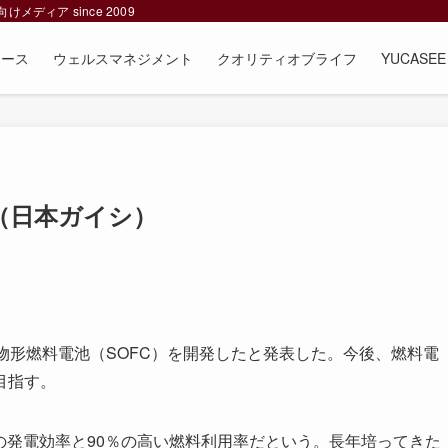
ィア since 2009
ュース
ウェルスマネジメント
クオリティオブライフ
YUCAS
（日本ガイシ）
物形燃料電池（SOFC）を開発したと発表した。今後、燃料電
目指す。
の発電効率と90％の高い燃料利用率だという。長年培ってきた