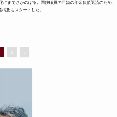
営化にまでさかのぼる。国鉄職員の巨額の年金負債返済のため、
発構想もスタートした。
1
2
3