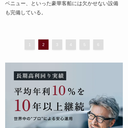
ベニュー、といった豪華客船には欠かせない設備
も完備している。
1
2
3
4
5
6