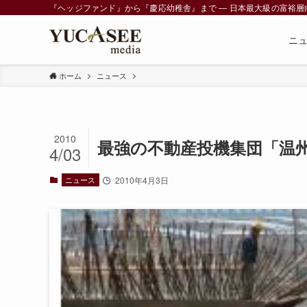
『ヘッジファンド』から『慶応幼稚舎』まで ― 日本最大級の富裕層向けメデ
ニ
ホーム
ニュース
2010
最強の不動産投機集団「温
4/03
ニュース
2010年4月3日