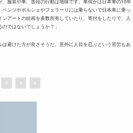
が、服装や車、普段の行動は地味です。車何かは日本車の10年
。ベンツやポルシェやフェラーリには乗らないで日本車に乗っ
インアートの絵画を多数所有していたり、寄付をしたりで、人
るのではないでしょうか？」
は避けた方が良さそうだ。意外に人目を忍ぶという苦労もあ
2
3
4