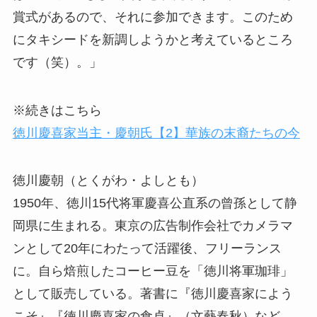
賞式があるので、それに参加できます。このため
にタキシードを新調しようかと考えているところ
です（笑）。」
※続きはこちら
徳川慶喜家当主・慶朝氏【2】華族の末裔たちの今
徳川慶朝（とくがわ・よしとも）
1950年、徳川15代将軍慶喜公直系の曾孫として静
岡県に生まれる。東京の広告制作会社でカメラマ
ンとして20年にわたって活躍後、フリーランス
に。自ら焙煎したコーヒー豆を「徳川将軍珈琲」
として販売している。著書に『徳川慶喜家によう
こそ』『徳川慶喜家の食卓』（文藝春秋）など。